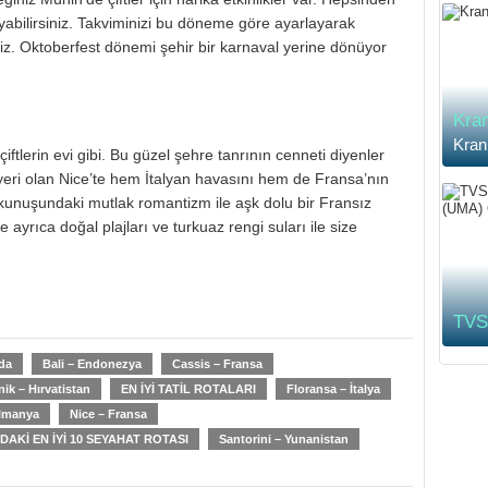
ayabilirsiniz. Takviminizi bu döneme göre ayarlayarak
siniz. Oktoberfest dönemi şehir bir karnaval yerine dönüyor
Kran
Kran
tlerin evi gibi. Bu güzel şehre tanrının cenneti diyenler
til yeri olan Nice’te hem İtalyan havasını hem de Fransa’nın
dokunuşundaki mutlak romantizm ile aşk dolu bir Fransız
 ayrıca doğal plajları ve turkuaz rengi suları ile size
TVS’
da
Bali – Endonezya
Cassis – Fransa
ik – Hırvatistan
EN İYİ TATİL ROTALARI
Floransa – İtalya
lmanya
Nice – Fransa
AKİ EN İYİ 10 SEYAHAT ROTASI
Santorini – Yunanistan