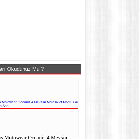
arı Okudunuz Mu ?
as Motowear Oceanis 4 Mevsim