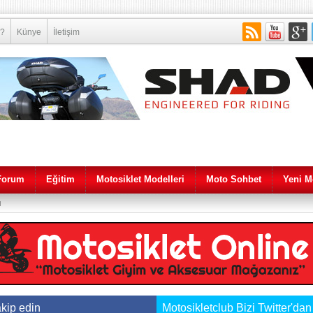
 ?
Künye
İletişim
Forum
Eğitim
Motosiklet Modelleri
Moto Sohbet
Yeni M
ı
akip edin
Motosikletclub Bizi Twitter'dan