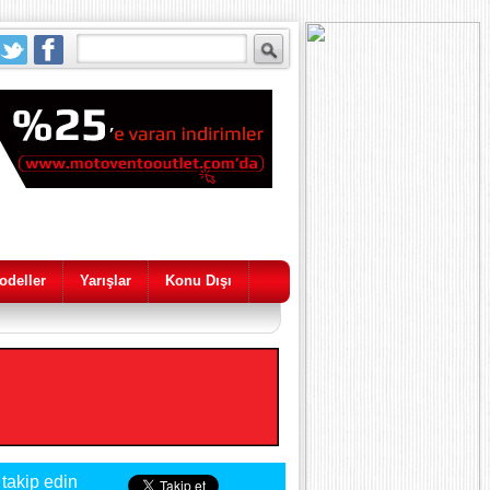
odeller
Yarışlar
Konu Dışı
 takip edin