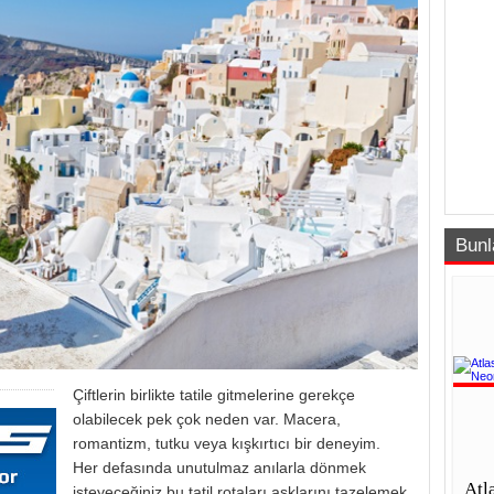
Bunl
Çiftlerin birlikte tatile gitmelerine gerekçe
olabilecek pek çok neden var. Macera,
romantizm, tutku veya kışkırtıcı bir deneyim.
Her defasında unutulmaz anılarla dönmek
Atl
isteyeceğiniz bu tatil rotaları aşklarını tazelemek