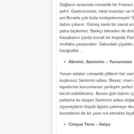
Dağların arasında romantik bir Fransız
şehri. Gastronomisi, lokal insanları ve h
yer.Burada çok fazla endişelenmeyin! 
tadını çıkarın. Güneş sanki bir sanat ese
paha biçilemez. Balıkçı tekneleri ile d
Kasabanın içinde kıvrak bir köşede Pari
mutlaka çarpacaktır. Saksıdaki çiçekler, 
fotoğraflık…
Akrotiri, Santorini – Yunanistan
Yunan adaları romantik çiftlerin her za
kuşkusuz Santorini adası. Beyaz, mavi ev
tepelerine konumlanan yerleşim yerleri k
tercih edebilirsiniz. Burası gün batımı
patlama ile oluşan Santorini adası doğası
ziyaretçilerin büyük ilgisini çekmeye d
lezzetlerini de bir yere not etmekte fayd
Cinque Terre – İtalya