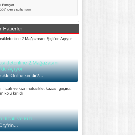
ul Emniyet
üğü’nden yapılan son
 açıklamasına göre
l genelindeki......
r Haberler
sikletonline 2.Mağazasını
i’de Açıyor
sikletOnline kimdir?…
 Ilıcalı ve kızı...
 City’nin…