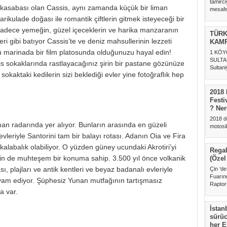
tamirc
 kasabası olan Cassis, aynı zamanda küçük bir liman
mesafed
arikulade doğası ile romantik çiftlerin gitmek isteyeceği bir
Sadece yemeğin, güzel içeceklerin ve harika manzaranın
TÜRK
ri gibi batıyor Cassis’te ve deniz mahsullerinin lezzeti
KAMP
olu marinada bir film platosunda olduğunuzu hayal edin!
1 KÖY
SULTA
s sokaklarında rastlayacağınız şirin bir pastane gözünüze
Sultan
sokaktaki kedilerin sizi beklediği evler yine fotoğraflık hep
Gölü ke
2018 
Festi
? Ner
2018 d
man radarında yer alıyor. Bunların arasında en güzeli
motosikl
24-25 M
leriyle Santorini tam bir balayı rotası. Adanın Oia ve Fira
alabalık olabiliyor. O yüzden güney ucundaki Akrotiri’yi
Regal
 için de muhteşem bir konuma sahip. 3.500 yıl önce volkanik
(Özel
, plajları ve antik kentleri ve beyaz badanalı evleriyle
Çin ‘d
Fuarın
evam ediyor. Şüphesiz Yunan mutfağının tartışmasız
Raptor 
a var.
İstan
sürüc
her E