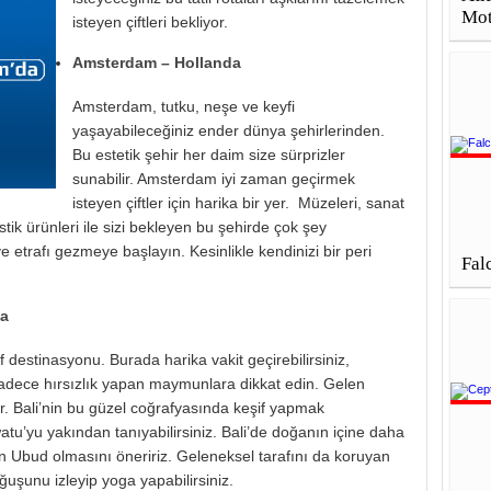
Mot
isteyen çiftleri bekliyor.
Amsterdam – Hollanda
Amsterdam, tutku, neşe ve keyfi
yaşayabileceğiniz ender dünya şehirlerinden.
Bu estetik şehir her daim size sürprizler
sunabilir. Amsterdam iyi zaman geçirmek
isteyen çiftler için harika bir yer. Müzeleri, sanat
istik ürünleri ile sizi bekleyen bu şehirde çok şey
ve etrafı gezmeye başlayın. Kesinlikle kendinizi bir peri
Fal
ya
estinasyonu. Burada harika vakit geçirebilirsiniz,
 sadece hırsızlık yapan maymunlara dikkat edin. Gelen
ar. Bali’nin bu güzel coğrafyasında keşif yapmak
watu’yu yakından tanıyabilirsiniz. Bali’de doğanın içine daha
ın Ubud olmasını öneririz. Geleneksel tarafını da koruyan
ğuşunu izleyip yoga yapabilirsiniz.