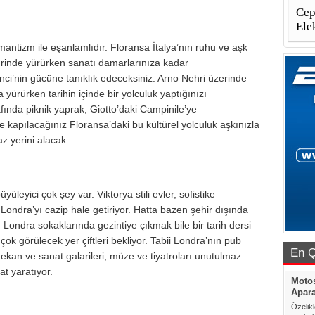
Cep
Ele
antizm ile eşanlamlıdır. Floransa İtalya’nın ruhu ve aşk
inde yürürken sanatı damarlarınıza kadar
ci’nin gücüne tanıklık edeceksiniz. Arno Nehri üzerinde
a yürürken tarihin içinde bir yolculuk yaptığınızı
fında piknik yaprak, Giotto’daki Campinile’ye
 kapılacağınız Floransa’daki bu kültürel yolculuk aşkınızla
az yerini alacak.
üleyici çok şey var. Viktorya stili evler, sofistike
in Londra’yı cazip hale getiriyor. Hatta bazen şehir dışında
. Londra sokaklarında gezintiye çıkmak bile bir tarih dersi
k görülecek yer çiftleri bekliyor. Tabii Londra’nın pub
En Ç
 mekan ve sanat galarileri, müze ve tiyatroları unutulmaz
at yaratıyor.
Motos
Apara
Özelik