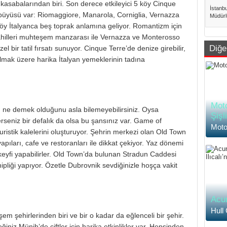
kasabalarından biri. Son derece etkileyici 5 köy Cinque
İstanb
ir büyüsü var: Riomaggiore, Manarola, Corniglia, Vernazza
Müdürl
dakika
y İtalyanca beş toprak anlamına geliyor. Romantizm için
İstanbu
sahilleri muhteşem manzarası ile Vernazza ve Monterosso
Diğe
 bir tatil fırsatı sunuyor. Cinque Terre’de denize girebilir,
olmak üzere harika İtalyan yemeklerinin tadına
Moto
ın ne demek olduğunu asla bilemeyebilirsiniz. Oysa
Şişl
derseniz bir defalık da olsa bu şansınız var. Game of
Moto
ristik kalelerini oluşturuyor. Şehrin merkezi olan Old Town
apıları, cafe ve restoranları ile dikkat çekiyor. Yaz dönemi
 keyfi yapabilirler. Old Town’da bulunan Stradun Caddesi
pliği yapıyor. Özetle Dubrovnik sevdiğinizle hoşça vakit
Acun
Hull
m şehirlerinden biri ve bir o kadar da eğlenceli bir şehir.
iniz Münih’de çiftler için harika etkinlikler var. Hepsinden