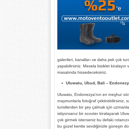
galerileri, kanalları ve daha pek çok tur
yapabilirsiniz. Mesela bisiklet kiralayın 
masalında hissedeceksiniz.
Uluwatu, Ubud, Bali – Endonez
Uluwatu, Endonezya’nın en meşhur sörf d
maymunlarla fotoğraf çektirebilirsiniz,
turistlerden bir şey çalmak için uzmanl
istiyorsanız bir scooter kiralayarak Ulu
çok girmek isterseniz bu defaki rotanız
bu güzel kentte sevdiğinizle güneşin do