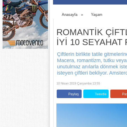
Anasayfa
Yaşam
»
ROMANTİK ÇİFT
İYİ 10 SEYAHAT
Çiftlerin birlikte tatile gitmel
Macera, romantizm, tutku veya 
unutulmaz anılarla dönmek istey
isteyen çiftleri bekliyor. Amste
10 Nisan 2019 Çarşamba 13:55
Paylaş
Tweetle
Pa