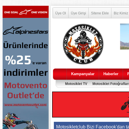
Üye Ol
Üye Girişi
Sitene Ekle
Biz Kimiz
Kampanyalar
Haberler
Motosiklet TV
Motosiklet Fotoğraflar
Motosikletclub Bizi Facebook'dan t