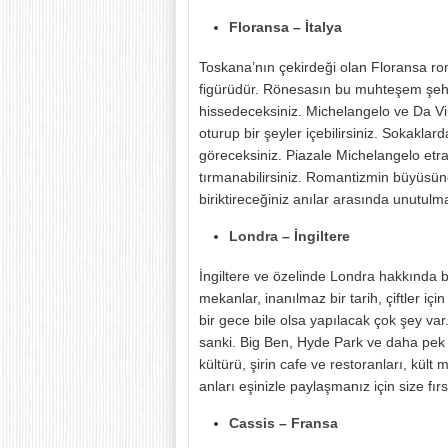
Floransa – İtalya
Toskana’nın çekirdeği olan Floransa rom
figürüdür. Rönesasın bu muhteşem şehr
hissedeceksiniz. Michelangelo ve Da Vin
oturup bir şeyler içebilirsiniz. Sokaklard
göreceksiniz. Piazale Michelangelo etra
tırmanabilirsiniz. Romantizmin büyüsüne
biriktireceğiniz anılar arasında unutulm
Londra – İngiltere
İngiltere ve özelinde Londra hakkında büy
mekanlar, inanılmaz bir tarih, çiftler iç
bir gece bile olsa yapılacak çok şey var
sanki. Big Ben, Hyde Park ve daha pek ço
kültürü, şirin cafe ve restoranları, kült
anları eşinizle paylaşmanız için size fırs
Cassis – Fransa