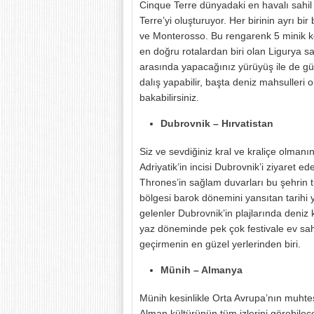
Cinque Terre dünyadaki en havalı sahil 
Terre’yi oluşturuyor. Her birinin ayrı b
ve Monterosso. Bu rengarenk 5 minik kö
en doğru rotalardan biri olan Ligurya 
arasında yapacağınız yürüyüş ile de güzel
dalış yapabilir, başta deniz mahsulleri 
bakabilirsiniz.
Dubrovnik – Hırvatistan
Siz ve sevdiğiniz kral ve kraliçe olman
Adriyatik’in incisi Dubrovnik’i ziyaret e
Thrones’in sağlam duvarları bu şehrin tu
bölgesi barok dönemini yansıtan tarihi y
gelenler Dubrovnik’in plajlarında deniz
yaz döneminde pek çok festivale ev sahi
geçirmenin en güzel yerlerinden biri.
Münih – Almanya
Münih kesinlikle Orta Avrupa’nın muhteşe
Alman kültürünün tüm izlerini görebileceğ