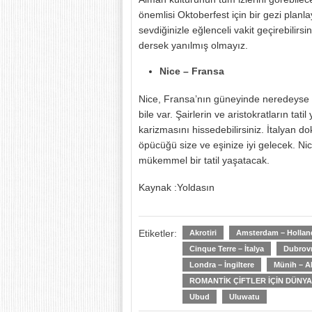
önemlisi Oktoberfest için bir gezi planl
sevdiğinizle eğlenceli vakit geçirebilir
dersek yanılmış olmayız.
Nice – Fransa
Nice, Fransa’nın güneyinde neredeyse çif
bile var. Şairlerin ve aristokratların ta
karizmasını hissedebilirsiniz. İtalyan 
öpücüğü size ve eşinize iyi gelecek. Nice
mükemmel bir tatil yaşatacak.
Kaynak :Yoldasın
Etiketler:
Akrotiri
Amsterdam – Hollan
Cinque Terre – İtalya
Dubrovn
Londra – İngiltere
Münih – A
ROMANTİK ÇİFTLER İÇİN DÜNYAD
Ubud
Uluwatu