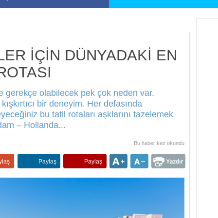
LER İÇİN DÜNYADAKİ EN
 ROTASI
erine gerekçe olabilecek pek çok neden var.
kışkırtıcı bir deneyim. Her defasında
eceğiniz bu tatil rotaları aşklarını tazelemek
rdam – Hollanda...
Bu haber
kez okundu
ylaş
Paylaş
Paylaş