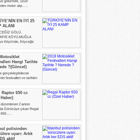
iye götürmek, uzun
en motor alıp......
İYE’NİN EN İYİ 25
 ALANI
CEĞİZ GÖLÜ,
NİYE KÖYÜ,MUĞLA
iye Köyü’nde, Köyceğiz
narında......
Motosiklet
valleri Hangi Tarihte
ede ?(Güncel)
e gerçekleştirilecek
et festivalleri ve tarihleri
art 2018......
 Raptor 650 cc
 Haber)
e düzenlenen Canton
da Görücüye çıkan Regal
650......
bul polisinden
ülere uyarı: Artık
DS aktif