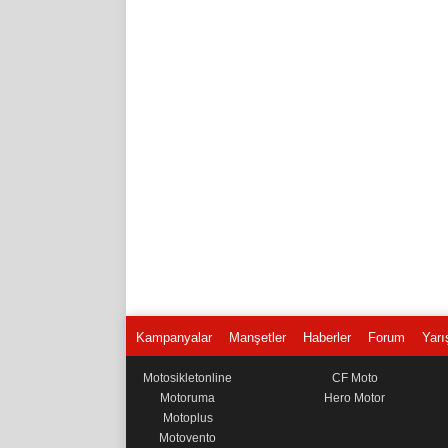
Kampanyalar
Manşetler
Haberler
Forum
Yarı
Motosikletonline
CF Moto
Motoruma
Hero Motor
Motoplus
Motovento