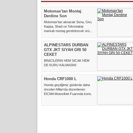
Motomax’tan Montaj
Derdine Son
Motomax'tan alınacak Sena, Givi,
Kappa, Shad ve Teknotakip
markalı montaj gerektirecek ürü...
ALPINESTARS DURBAN
GTX JKT SIYAH GRI 50
CEKET
BINICILERIN HEM SICAK HEM
DE KURU KALMASINI
SAGLAMAK ICIN MIKRO
POLARITELI CIKARILABILIR G...
Honda CRF1000 L
Honda geçtiğimiz günlerde daha
önceleri Milan’da düzenlenen
EICMA Motosiklet Fuarında kons...