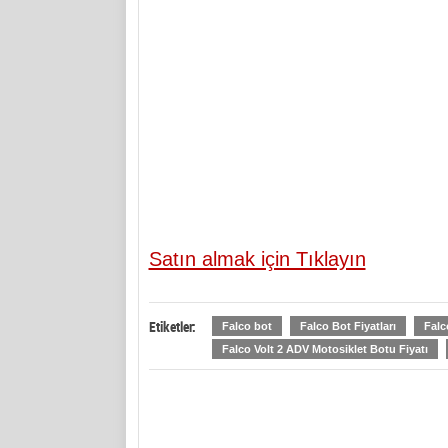
Satın almak için Tıklayın
Etiketler:
Falco bot
Falco Bot Fiyatları
Falc
Falco Volt 2 ADV Motosiklet Botu Fiyatı