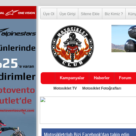
Üye Ol
Üye Girişi
Sitene Ekle
Biz Kimiz ?
Kün
Kampanyalar
Haberler
Forum
Motosiklet TV
Motosiklet Fotoğrafları
Motosikletclub Bizi Facebook'dan takip edin