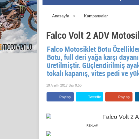
Anasayfa
Kampanyalar
»
Falco Volt 2 ADV Motosi
Falco Motosiklet Botu Özellikle
Botu, full deri yağa karşı daya
üretilmiştir. Güçlendirilmiş aya
tokalı kapanış, vites pedi ve yü
19 Aralık 2017 Salı 9:55
Paylaş
Tweetle
Paylaş
REKLAM