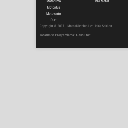
Motoruma
Hero Motor
Motoplus
Motovento
Durt
Copyright © 2017 - Motosikletclub Her Hakkı Saklıdır.
Tasarım ve Programlama: Ajans5.Net