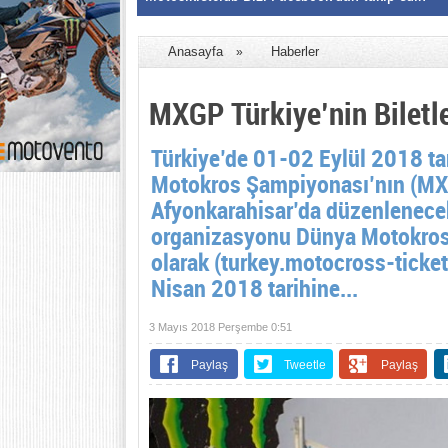
Anasayfa
Haberler
»
MXGP Türkiye’nin Biletle
Türkiye’de 01-02 Eylül 2018 ta
Motokros Şampiyonası’nın (MXGP)
Afyonkarahisar’da düzenlenecek
organizasyonu Dünya Motokros 
olarak (turkey.motocross-ticke
Nisan 2018 tarihine...
3 Mayıs 2018 Perşembe 0:51
Paylaş
Tweetle
Paylaş