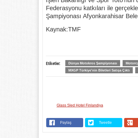
İşleri Bakanlığı ve Spor Toto’nun 
Federasyonu katkıları ile gerçek
Şampiyonası Afyonkarahisar Beled
Kaynak:TMF
Etiketler:
Dünya Motokros Şampiyonası
Motorc
MXGP Türkiye'nin Biletleri Satışa Çıktı
Glass Sled Hotel Finlandiya
Paylaş
Tweetle