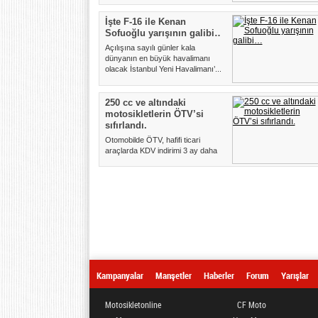
İşte F-16 ile Kenan
Sofuoğlu yarışının galibi…
Açılışına sayılı günler kala
dünyanın en büyük havalimanı
olacak İstanbul Yeni Havalimanı’...
250 cc ve altındaki
motosikletlerin ÖTV’si
sıfırlandı.
Otomobilde ÖTV, hafifi ticari
araçlarda KDV indirimi 3 ay daha
devam edecek. Bunların yanı...
Kampanyalar
Manşetler
Haberler
Forum
Yarışlar
Motosikletonline
CF Moto