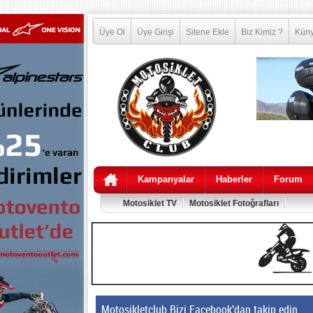
Üye Ol
Üye Girişi
Sitene Ekle
Biz Kimiz ?
Kün
Kampanyalar
Haberler
Forum
Motosiklet TV
Motosiklet Fotoğrafları
Motosikletclub Bizi Facebook'dan takip edin