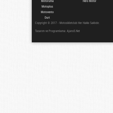
Motoruma
Hero Motor
Motoplus
Motovento
Durt
Copyright © 2017 - Motosikletclub Her Hakkı Saklıdır.
Tasarım ve Programlama: Ajans5.Net