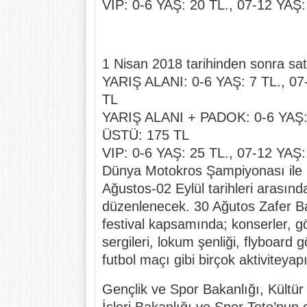
VIP: 0-6 YAŞ: 20 TL., 07-12 YAŞ
1 Nisan 2018 tarihinden sonra satıl
YARIŞ ALANI: 0-6 YAŞ: 7 TL., 0
TL
YARIŞ ALANI + PADOK: 0-6 YAŞ: 
ÜSTÜ: 175 TL
VIP: 0-6 YAŞ: 25 TL., 07-12 YAŞ
Dünya Motokros Şampiyonası ile b
Ağustos-02 Eylül tarihleri arasında
düzenlenecek. 30 Ağutos Zafer Ba
festival kapsamında; konserler, gö
sergileri, lokum şenliği, flyboard 
futbol maçı gibi birçok aktiviteyap
Gençlik ve Spor Bakanlığı, Kültü