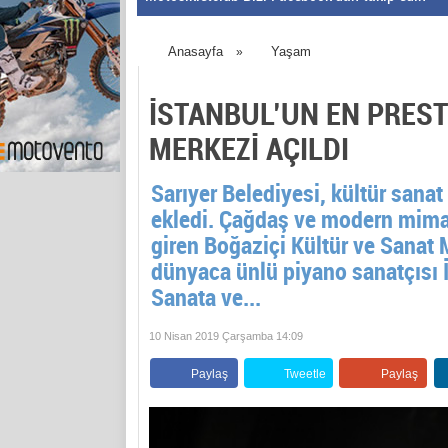
Anasayfa
Yaşam
»
İSTANBUL’UN EN PREST
MERKEZİ AÇILDI
Sarıyer Belediyesi, kültür sanat
ekledi. Çağdaş ve modern mimar
giren Boğaziçi Kültür ve Sanat 
dünyaca ünlü piyano sanatçısı İd
Sanata ve...
10 Nisan 2019 Çarşamba 14:09
Paylaş
Tweetle
Paylaş