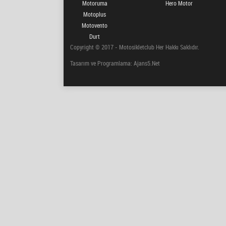
Motoruma
Hero Motor
Motoplus
Motovento
Durt
Copyright © 2017 - Motosikletclub Her Hakkı Saklıdır.
Tasarım ve Programlama: Ajans5.Net