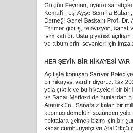
Gülgün Feyman, tiyatro sanatçısı
Kemal’in eşi Ayşe Semiha Baban
Derneği Genel Başkanı Prof. Dr. Ay
Terimer gibi iş, televizyon, sana
isim katıldı. Usta piyanist açılışı
ve albümlerini sevenleri için imzal
HER ŞEYİN BİR HİKAYESİ VAR
Açılışta konuşan Sarıyer Belediy
bir hikayesi vardır diyoruz. Biz 2
yola çıktık ve bu hikayeleri bir bi
ve Sanat Merkezi de bunlardan bi
Atatürk’ün, ‘Sanatsız kalan bir mil
kopmuş demektir’ sözünden yola ç
noktalara gelmek bizim için bir gur
kadar cumhuriyetçi ve Atatürkçü 