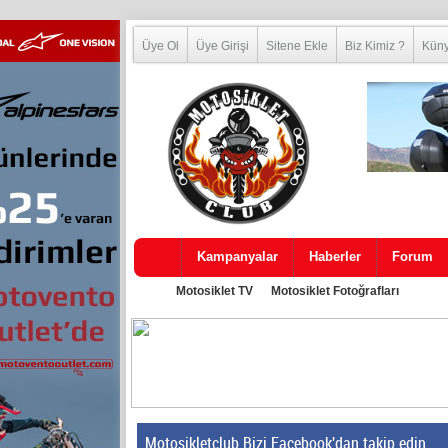
Üye Ol
Üye Girişi
Sitene Ekle
Biz Kimiz ?
Kün
Kampanyalar
Haberler
Forum
Motosiklet TV
Motosiklet Fotoğrafları
Motosikletclub Bizi Facebook'dan takip edin