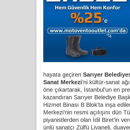
hayata geçiren
Sarıyer Belediye
Sanat Merkezi
’ni kültür-sanat ağ
öne çıkartarak, İstanbul’un en pres
kazandıran Sarıyer Belediye Başk
Hizmet Binası B Blok’ta inşa edil
Merkezi’nin resmi açılışını dün Tür
piyanistlerden olan İdil Biret’in v
ünlü sanatçı Zülfü Livaneli, duaye