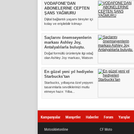
VODAFONE’DAN
ABONELERİNE CEPTEN
ŞANS YAĞMURU
Dijital bağlantılı yaşamı bireyler için
kolay ve erişilebilir kılmayı
hedefleyen Vodafone,...
Saçlarını önemseyenlerin
markası Ashley Joy,
Antalyalılarla buluştu.
Doğal formüllü ürünleriyle ilgi odağı
olan Ashley Joy markası, Watsons
ile birlikte keyifl...
En güzel yeni yıl hediyeleri
Starbucks’tan
Starbucks, yılbaşına özel yepyeni
tasarımlarla sevdiklerinizi mutlu
etmeye hazır. Yılba...
Kampanyalar
Manşetler
Haberler
Forum
Yarışlar
Motosikletonline
CF Moto