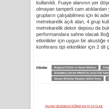
kullanıldı. Fuaye alanının yer d
olmayan tamperli cam atıklardan y
grupların çalışabilmesi için iki ad
metrekarelik açık alan, 4 grup kulis
metrekarelik dekor deposu da bul
performanslara sahne olacak Boğa
etkinlikler için uygun bir akustiğ
konferans tipi etkinlikler için 2 dil 
Etiketler:
Boğaziçi Kültür ve Sanat Merkezi
Gül
İSTANBUL’UN EN PRESTİJLİ KÜLTÜR SAN
Sarıyer Belediye Başkanı Şükrü Genç
YALNIZ GEZEBİLECEĞİNİZ EN İYİ 10 ÜLKE