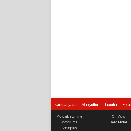
Kampanyalar
Manşetler
Haberler
Foru
Motosikletonline
CF Moto
Motoruma
Hero Motor
Motoplus