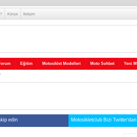
 ?
Künye
İletişim
Forum
Eğitim
Motosiklet Modelleri
Moto Sohbet
Yeni M
ı
akip edin
Motosikletclub Bizi Twitter'dan