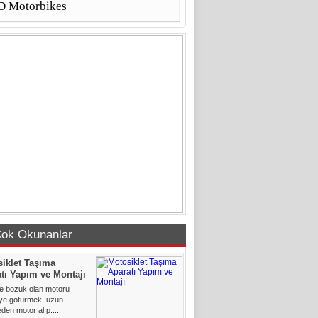
 Motorbikes
ok Okunanlar
iklet Taşıma
tı Yapım ve Montajı
le bozuk olan motoru
iye götürmek, uzun
en motor alıp......