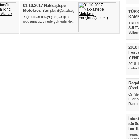
01.10.2017 Nakkaştepe
Motokros Yarışları(Çatalca)
TÜRK
KAMP
Yağmurdan dolayı yarışlar iptal
oldu ama biz yinede çok eğlendik.
1 KÖY
...
SULTA
Sultan
Gölü ke
2018 
Festi
? Ner
2018 d
motosikl
24-25 M
Regal
(Özel
Çin ‘d
Fuarın
Raptor 
İstan
sürüc
her E
İstanb