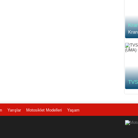
Kran
Kran
TVS’
m
Yarışlar
Motosiklet Modelleri
Yaşam