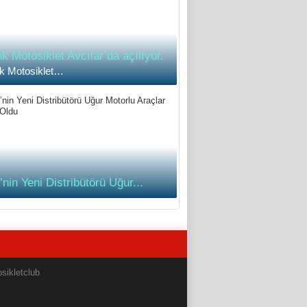
k Motosiklet Avcılar’da açılıyor.
k Motosiklet…
nin Yeni Distribütörü Uğur...