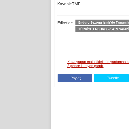
Kaynak:TMF
Etiketler:
Enduro Sezonu İzmir'de Tamaml
TÜRKİYE ENDURO ve ATV ŞAMP
Kaza yapan motosikletlinin yardımına 
3 gence kamyon çarptı.
Paylaş
Tweetle