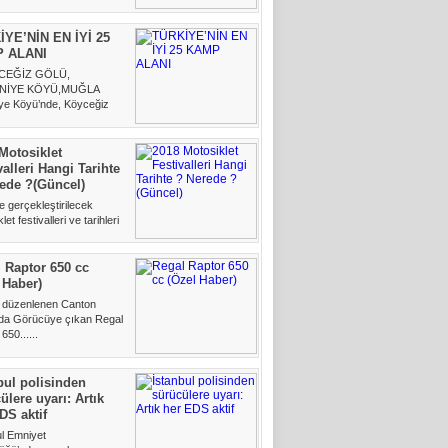
İYE’NİN EN İYİ 25
 ALANI
CEĞİZ GÖLÜ,
NİYE KÖYÜ,MUĞLA
iye Köyü’nde, Köyceğiz
narında......
Motosiklet
valleri Hangi Tarihte
ede ?(Güncel)
e gerçekleştirilecek
et festivalleri ve tarihleri
art 2018......
 Raptor 650 cc
 Haber)
e düzenlenen Canton
da Görücüye çıkan Regal
650......
bul polisinden
ülere uyarı: Artık
DS aktif
ul Emniyet