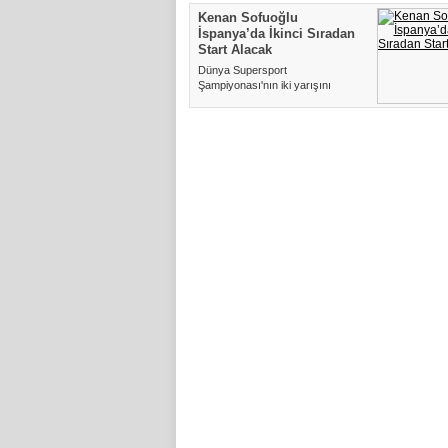
Kenan Sofuoğlu
İspanya’da İkinci Sıradan
Start Alacak
Dünya Supersport
Şampiyonası'nın iki yarışını
sakatlığından dolayı kaçıran milli
sporcumuz...