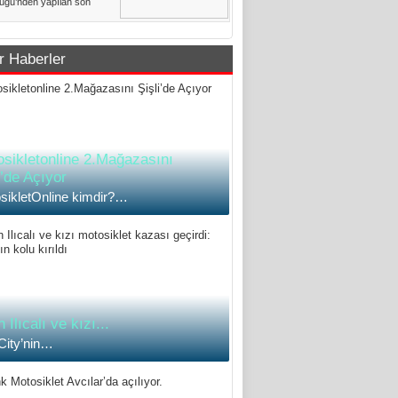
üğü’nden yapılan son
 açıklamasına göre
l genelindeki......
r Haberler
sikletonline 2.Mağazasını
i’de Açıyor
sikletOnline kimdir?…
 Ilıcalı ve kızı...
 City’nin…