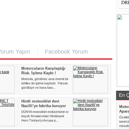
DRD
Yorum Yapın
Facebook Yorum
Motorcuların Karşılaştığı
Risk. İşitme Kaybı !
Motorda, görülmez ama önemli bir
tehlike de işitme kaybıdır. Yüksek
gürültüye ve hava bası...
En Ç
Hintli motosiklet devi
Nazilli’ye fabrika kuruyor
Motos
Apara
DÜNYA motosiklet endüstrisinin en
büyük firmalarından Hindistanlı
Özelik
Hero Türkiye’yi Avrupa p...
tamirc
mesafed