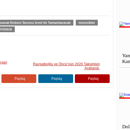
anacak Enduro Sezonu İzmir'de Tamamlanacak
motosiklet
İYONASI
Yam
Kam
koşan
Razgatlıoğlu ve Öncü’nün 2020 Takvimleri
Açıklandı.
Paylaş
Paylaş
Paylaş
Dol