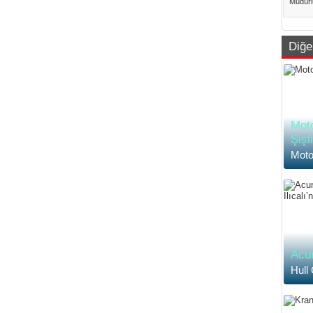
Müdürl
dakika
İstanbu
Diğe
Moto
Şişl
Moto
Acun
Hull