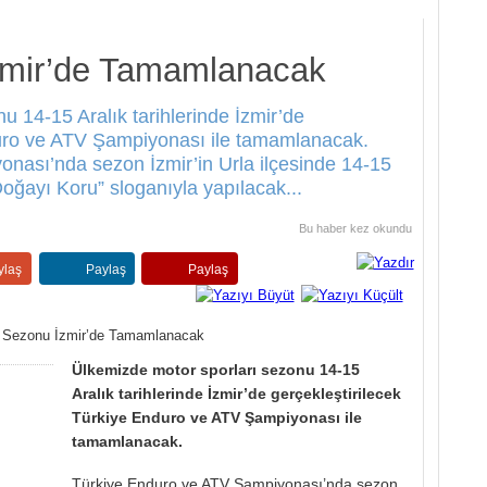
zmir’de Tamamlanacak
u 14-15 Aralık tarihlerinde İzmir’de
duro ve ATV Şampiyonası ile tamamlanacak.
nası’nda sezon İzmir’in Urla ilçesinde 14-15
 Doğayı Koru” sloganıyla yapılacak...
Bu haber
kez okundu
ylaş
Paylaş
Paylaş
Ülkemizde motor sporları sezonu 14-15
Aralık tarihlerinde İzmir’de gerçekleştirilecek
Türkiye Enduro ve ATV Şampiyonası ile
tamamlanacak.
Türkiye Enduro ve ATV Şampiyonası’nda sezon