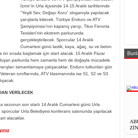
İzmir’in Urla ilçesinde 14-15 Aralık tarihlerinde
“Yeşili Sev, Doğayı Koru” sloganıyla yapılacak
yarışlarla bitecek. Türkiye Enduro ve ATV
Şampiyonası’nın kapanış yarışı, Titus Feronia
Tesisleri’nin ekstrem parkurunda
gerçekleştirilecek. Sporcular 14 Aralık
Cumartesi günü lastik, kaya, ağaç, su ve beton
Bunl
 ön sırada başlamak için start alacak. 15 Aralık Pazar
 oluşan parkurda hem zamanla hem de doğayla mücadele
e yarışları tamamlamaya çalışacaklar. Enduro tutkunları gün
Veteran sınıflarında, ATV klasmanında ise S1, S2 ve S3
lışacak.
DAN VERİLECEK
 sezonun son startı 14 Aralık Cumartesi günü Urla
k sporcular Urla Belediyesi konferans salonunda yapılacak
art alacaklar.
AB
ZİN
yınız