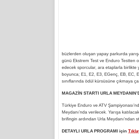
büzlerden oluşan yapay parkurda yarışa
günü Ekstrem Test ve Enduro Testten
edecek sporcular, ara etaplarla birlikt
boyunca; E1, E2, E3, EGenç, EB, EC, E
sınıflarında ödül kürsüsüne çıkmaya ça
MAGAZİN STARTI URLA MEYDANIN’
Türkiye Enduro ve ATV Şampiyonası’nda
Meydanı’nda verilecek. Yarışa katılaca
brifingin ardından Urla Meydanı’ndan st
DETAYLI URLA PROGRAMI için
Tıkla