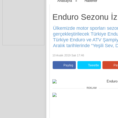
Anasayfa
Haberler
»
Enduro Sezonu İ
Ülkemizde motor sporları sezon
gerçekleştirilecek Türkiye En
Türkiye Enduro ve ATV Şampiyo
Aralık tarihlerinde “Yeşili Sev,
10 Aralık 2019 Salı 17:46
Paylaş
Tweetle
Pa
REKLAM