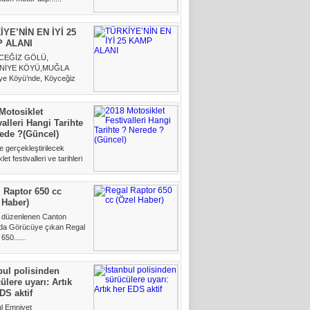
İYE’NİN EN İYİ 25
 ALANI
CEĞİZ GÖLÜ,
NİYE KÖYÜ,MUĞLA
iye Köyü’nde, Köyceğiz
narında......
Motosiklet
valleri Hangi Tarihte
ede ?(Güncel)
e gerçekleştirilecek
et festivalleri ve tarihleri
art 2018......
 Raptor 650 cc
 Haber)
e düzenlenen Canton
da Görücüye çıkan Regal
650......
bul polisinden
ülere uyarı: Artık
DS aktif
ul Emniyet