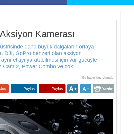
 Aksiyon Kamerası
ndüstrisinde daha büyük dalgaların ortaya
, DJI, GoPro benzeri olan aksiyon
aynı etkiyi yaratabilmesi için var gücüyle
on Cam 2, Power Combo ve çok...
Bu haber
kez okundu
ylaş
Paylaş
Paylaş