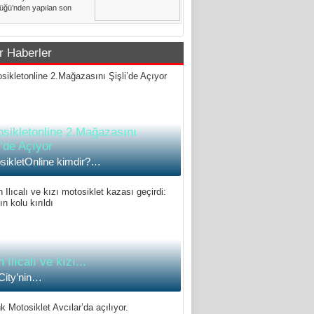
üğü’nden yapılan son
 açıklamasına göre
l genelindeki......
r Haberler
sikletonline 2.Mağazasını
i’de Açıyor
sikletOnline kimdir?…
 Ilıcalı ve kızı...
 City’nin…