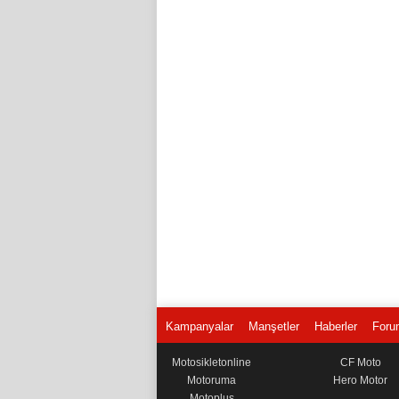
Kampanyalar
Manşetler
Haberler
Foru
Motosikletonline
CF Moto
Motoruma
Hero Motor
Motoplus