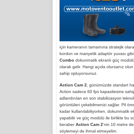
için kameranın tamamına stratejik olarak
kordon ve manyetik adaptör yuvası gibi b
Combo
dokunmatik ekranlı güç modülü v
olarak gelir. Hangi açıda olursanız olun e
sahip opluyorsunuz.
Action Cam 2
, günümüzde standart hal
Action sadece 60 fps kapasitesine sahip
adlandırılan en son stabilizasyon teknol
görüntüleri çekebilmenizi sağlar. Pil ö
kadar kullanılabiliyorken, dokunmatik 
yapabilir ve güç modülü ile birlikte bu s
beraber
Action Cam 2
‘nin 10 metre d
söylemeyi de ihmal etmeyelim.