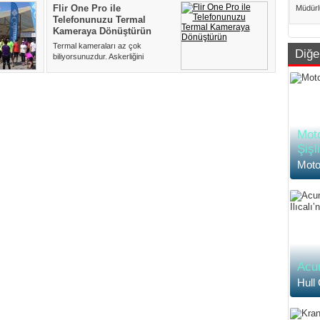
Flir One Pro ile
Müdürl
Telefonunuzu Termal
dakika
İstanbu
Kameraya Dönüştürün
Termal kameraları az çok
Diğe
biliyorsunuzdur. Askerliğini
yapanlar kullanmış da olabilir.
Daha...
Moto
Şişl
Moto
Acun
Hull