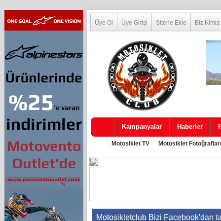
Üye Ol
Üye Girişi
Sitene Ekle
Biz Kimiz
Kampanyalar
Haberler
Motosiklet TV
Motosiklet Fotoğraflar
Motosikletclub Bizi Facebook'dan t