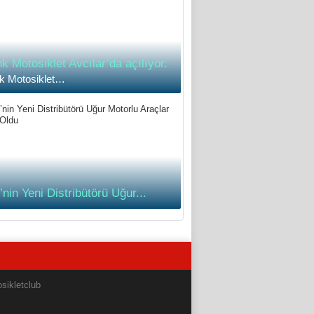
k Motosiklet Avcılar’da açılıyor.
k Motosiklet…
nin Yeni Distribütörü Uğur...