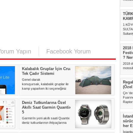
TÜRK
KAMP
1 KÖY
SULTA
Sultan
Gölü ke
2018 
Yorum Yapın
Facebook Yorum
Festi
? Ner
2018 d
motosikl
Kalabalık Gruplar İçin Crua
24-25 M
Tek Çadır Sistemi
Genel olarak
Regal
konuşursak, kalabalık gruplar ile
(Özel
kamp yaparken iki seçeneğiniz
mevcut. Bunla...
Çin ‘d
Fuarın
Raptor 
Deniz Tutkunlarına Özel
Akıllı Saat Garmin Quantix
5
İstan
Garmin’in yeni akıllı saati Quantix 5
sürüc
deniz tutkunlarının ihtiyaçlarına
her E
göre tasarlanmış b...
İstanb