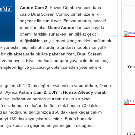
Action Cam 2
, Power Combo ve çok daha
cazip Dual Screen Combo olmak üzere iki
seçenek ile sunuluyor. En son tanıtım, önceki
modelleri olan
Osmo Action
‘dan çok sayıda
önemli farklılık sunarken, en dikkat çekici
değişiklikler, çeşitli montaj seçenekleri sağlamak
 yerleştirilmiş mıknatıslardır. Standart modeli, manyetik
ir çift aksesuarla birlikte paketlenirken,
Dual Screen
e manyetik bilyeli mafsallı adaptör yuvası ile donatılmış
Yen
rişilebilirliği ve yaratıcılığı optimize eden yeteneklere
e gelen 4K 120 fps değerleriyle çekim yapabilirken, Osmo
ti. Ayrıca
Action Cam 2
,
DJI
‘nin
HorizonSteady
olarak
ojisini kullanır ve nerede olursanız olun en akıcı
mrü söz konusu olduğunda, ünite tek başına 70 dakika
ekran modülünü taktığınızda 160 dakikaya kadar çekim
üreyi 180 dakikaya çıkarabilirsiniz. Bütün bunlarla
erinliğe kadar su geçirmeme yeteneğinin olduğunu
IX