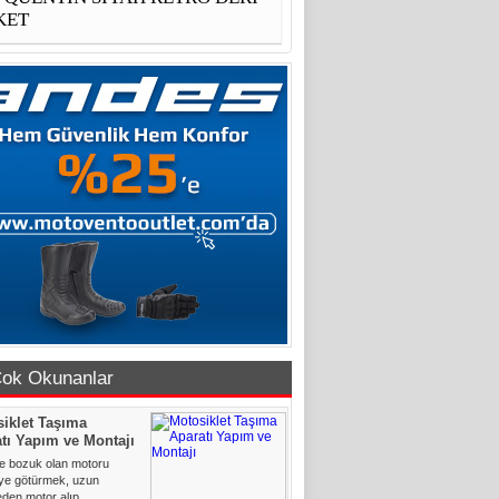
KET
ok Okunanlar
iklet Taşıma
tı Yapım ve Montajı
le bozuk olan motoru
iye götürmek, uzun
en motor alıp......