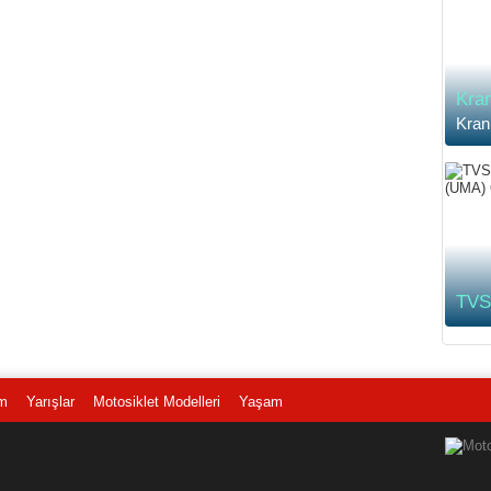
Kran
Kran
TVS’
m
Yarışlar
Motosiklet Modelleri
Yaşam