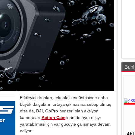
Bunl
Etkileyici dronları, teknoloji endüstrisinde daha
büyük dalgaların ortaya çıkmasına sebep olmuş
olsa da,
DJI
,
GoPro
benzeri olan aksiyon
kameraları
Action Cam
‘lerin de aynı etkiyi
yaratabilmesi için var gücüyle çalışmaya devam
ediyor.
4RI