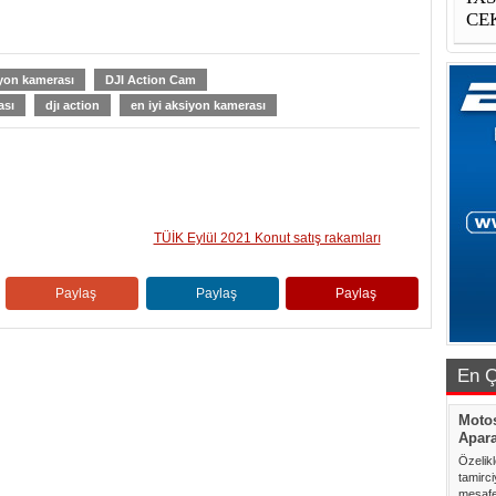
CE
yon kamerası
DJI Action Cam
ası
djı action
en iyi aksiyon kamerası
TÜİK Eylül 2021 Konut satış rakamları
Paylaş
Paylaş
Paylaş
En Ç
Motos
Apara
Özelik
tamirc
mesafed