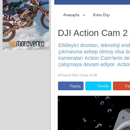
Anasayfa
Konu Dışı
»
DJI Action Cam 2
Etkileyici dronları, teknoloji e
çıkmasına sebep olmuş olsa da
kameraları Action Cam‘lerin de 
çalışmaya devam ediyor. Acti
26 Kasım 2021 Cuma 15:38
Paylaş
Tweetle
Pa