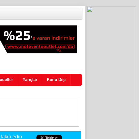
odeller
Yarışlar
Konu Dışı
 takip edin