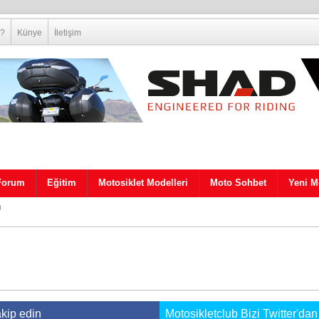
 ?
Künye
İletişim
Forum
Eğitim
Motosiklet Modelleri
Moto Sohbet
Yeni M
ı
akip edin
Motosikletclub Bizi Twitter'dan