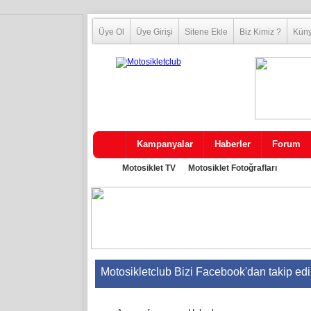
Üye Ol
Üye Girişi
Sitene Ekle
Biz Kimiz ?
Kün
Kampanyalar
Haberler
Forum
Motosiklet TV
Motosiklet Fotoğrafları
Motosikletclub Bizi Facebook'dan takip ed