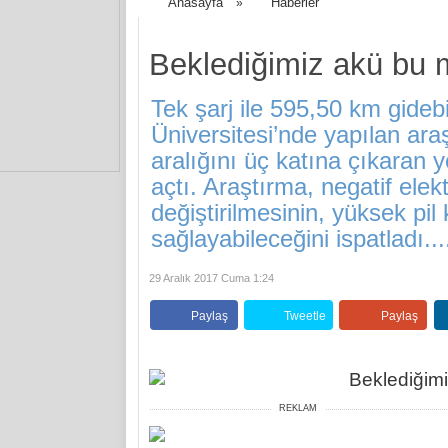
Anasayfa
Haberler
»
Beklediğimiz akü bu
Tek şarj ile 595,50 km gideb
Üniversitesi’nde yapılan araşt
aralığını üç katına çıkaran ye
açtı. Araştırma, negatif elek
değiştirilmesinin, yüksek pil 
sağlayabileceğini ispatladı...
29 Aralık 2017 Cuma 1:24
Paylaş
Tweetle
Paylaş
REKLAM