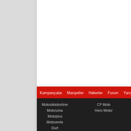
Kampanyalar
Manşetler
Haberler
Forum
Yarı
Motosikletonline
CF Moto
Motoruma
Hero Motor
Motoplus
Motovento
Durt