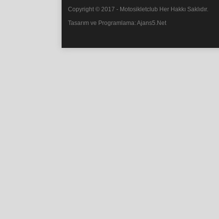
Copyright © 2017 - Motosikletclub Her Hakkı Saklıdır.
Tasarım ve Programlama: Ajans5.Net