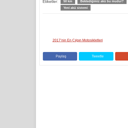
Etiketler:
50 km
Beklediğimiz akü bu mudur?
Yeni akü sistemi
2017’nin En Çılgın Motosikletleri
Paylaş
Tweetle