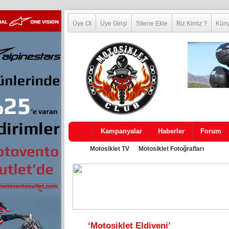
Üye Ol
Üye Girişi
Sitene Ekle
Biz Kimiz ?
Kün
Kampanyalar
Haberler
Forum
Motosiklet TV
Motosiklet Fotoğrafları
‘Motosiklet Eldiveni’