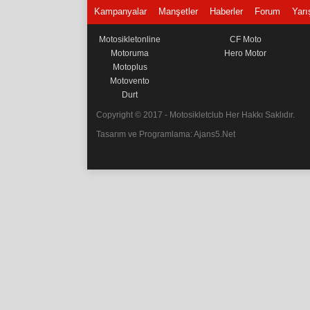
Kampanyalar
Manşetler
Haberler
Forum
Yarı
Motosikletonline
CF Moto
Motoruma
Hero Motor
Motoplus
Motovento
Durt
Copyright © 2017 - Motosikletclub Her Hakkı Saklıdır.
Tasarım ve Programlama: Ajans5.Net