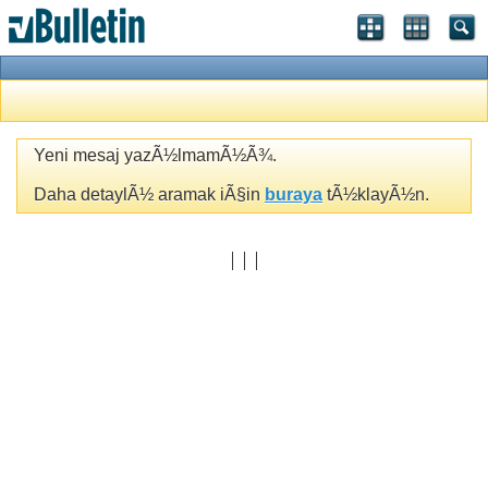
Yeni mesaj yazÃ½lmamÃ½Ã¾.
Daha detaylÃ½ aramak iÃ§in
buraya
tÃ½klayÃ½n.