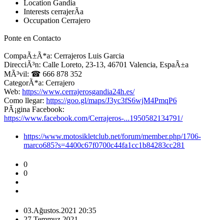
Location
Gandia
Interests
cerrajerÃ­a
Occupation
Cerrajero
Ponte en Contacto
CompaÃ±Ã*a: Cerrajeros Luis Garcia
DirecciÃ³n: Calle Loreto, 23-13, 46701 Valencia, EspaÃ±a
MÃ³vil: ☎ 666 878 352
CategorÃ*a: Cerrajero
Web:
https://www.cerrajerosgandia24h.es/
Como llegar:
https://goo.gl/maps/J3yc3fS6wjM4PmqP6
PÃ¡gina Facebook:
https://www.facebook.com/Cerrajeros-...1950582134791/
https://www.motosikletclub.net/forum/member.php/1706-
marco685?s=4400c67f0700c44fa1cc1b84283cc281
0
0
03.Ağustos.2021
20:35
27.Temmuz.2021